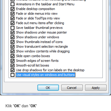
Klik "
OK
" dan "
OK
"