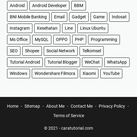
Android
Android Developer
BBM
BNI Mobile Banking
Email
Gadget
Game
Indosat
Instagram
Kesehatan
Line
Linux Ubuntu
Ms Office
MySQL
OPPO
PHP
Programming
SEO
Shopee
Social Network
Telkomsel
Tutorial Android
Tutorial Blogger
WeChat
WhatsApp
Windows
Wondershare Filmora
Xiaomi
YouTube
Home
Sitemap
About Me
Contact Me
Privacy Policy
Terms of Service
© 2021 -
caratutorial.com