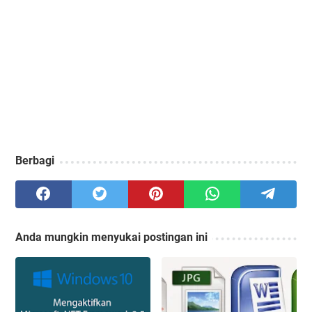
Berbagi
Anda mungkin menyukai postingan ini