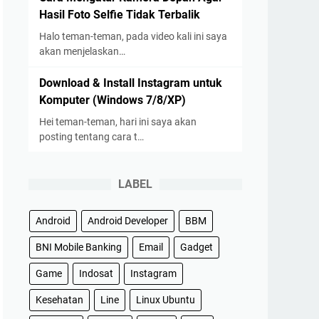
Hasil Foto Selfie Tidak Terbalik
Halo teman-teman, pada video kali ini saya
akan menjelaskan…
Download & Install Instagram untuk
Komputer (Windows 7/8/XP)
Hei teman-teman, hari ini saya akan
posting tentang cara t…
LABEL
Android
Android Developer
BBM
BNI Mobile Banking
Email
Gadget
Game
Indosat
Instagram
Kesehatan
Line
Linux Ubuntu