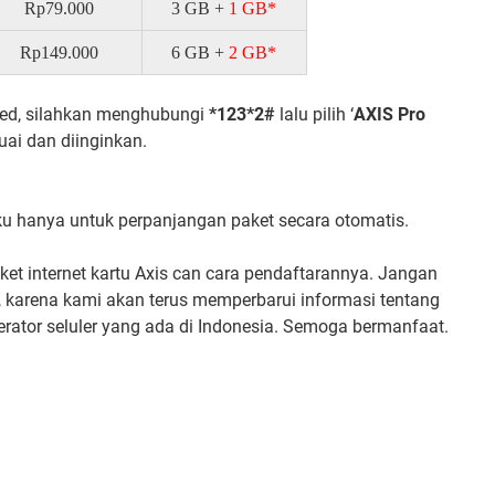
Rp79.000
3 GB +
1 GB*
Rp149.000
6 GB +
2 GB*
mited, silahkan menghubungi
*123*2#
lalu pilih ‘
AXIS Pro
suai dan diinginkan.
 hanya untuk perpanjangan paket secara otomatis.
aket internet kartu Axis can cara pendaftarannya. Jangan
, karena kami akan terus memperbarui informasi tentang
perator seluler yang ada di Indonesia. Semoga bermanfaat.