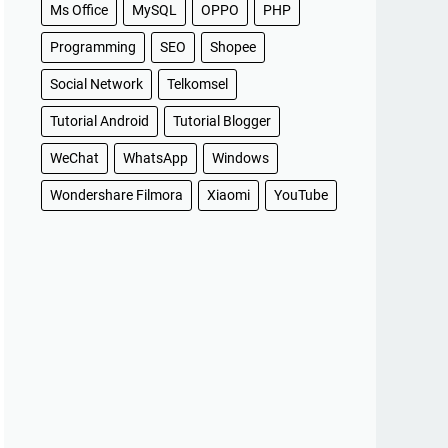
Ms Office
MySQL
OPPO
PHP
Programming
SEO
Shopee
Social Network
Telkomsel
Tutorial Android
Tutorial Blogger
WeChat
WhatsApp
Windows
Wondershare Filmora
Xiaomi
YouTube