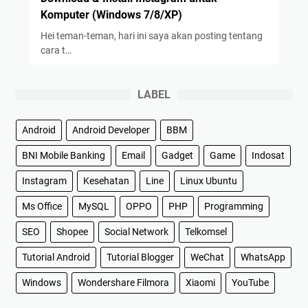
Komputer (Windows 7/8/XP)
Hei teman-teman, hari ini saya akan posting tentang
cara t…
LABEL
Android
Android Developer
BBM
BNI Mobile Banking
Email
Gadget
Game
Indosat
Instagram
Kesehatan
Line
Linux Ubuntu
Ms Office
MySQL
OPPO
PHP
Programming
SEO
Shopee
Social Network
Telkomsel
Tutorial Android
Tutorial Blogger
WeChat
WhatsApp
Windows
Wondershare Filmora
Xiaomi
YouTube