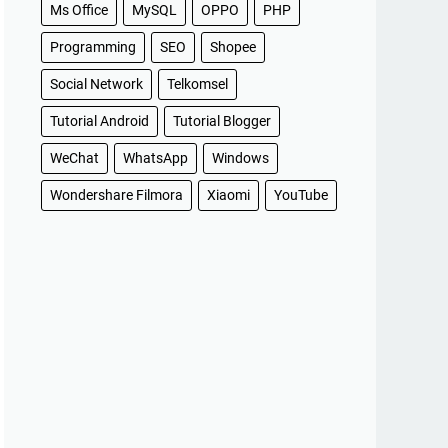
Ms Office
MySQL
OPPO
PHP
Programming
SEO
Shopee
Social Network
Telkomsel
Tutorial Android
Tutorial Blogger
WeChat
WhatsApp
Windows
Wondershare Filmora
Xiaomi
YouTube