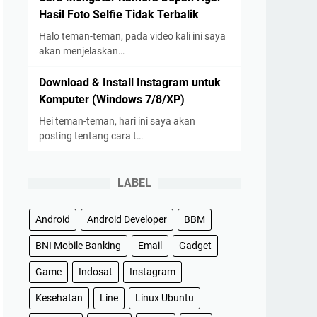
Hasil Foto Selfie Tidak Terbalik
Halo teman-teman, pada video kali ini saya
akan menjelaskan…
Download & Install Instagram untuk
Komputer (Windows 7/8/XP)
Hei teman-teman, hari ini saya akan
posting tentang cara t…
LABEL
Android
Android Developer
BBM
BNI Mobile Banking
Email
Gadget
Game
Indosat
Instagram
Kesehatan
Line
Linux Ubuntu